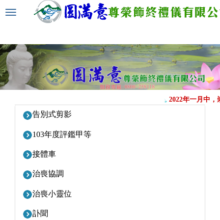
選
單
切
換
2022年一月中
告別式剪影
103年度評鑑甲等
接體車
治喪協調
治喪小靈位
訃聞