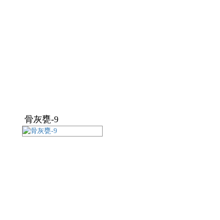
骨灰甕-9