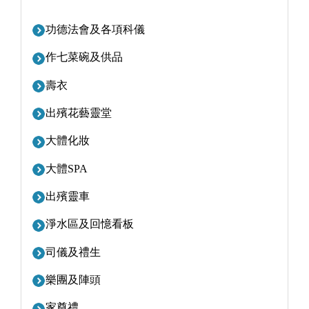
功德法會及各項科儀
作七菜碗及供品
壽衣
出殯花藝靈堂
大體化妝
大體SPA
出殯靈車
淨水區及回憶看板
司儀及禮生
樂團及陣頭
家奠禮