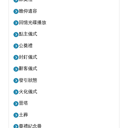
瞻仰遺容
回憶光碟播放
點主儀式
公奠禮
封釘儀式
辭客儀式
發引狀態
火化儀式
晉塔
土葬
奠禮紀念冊