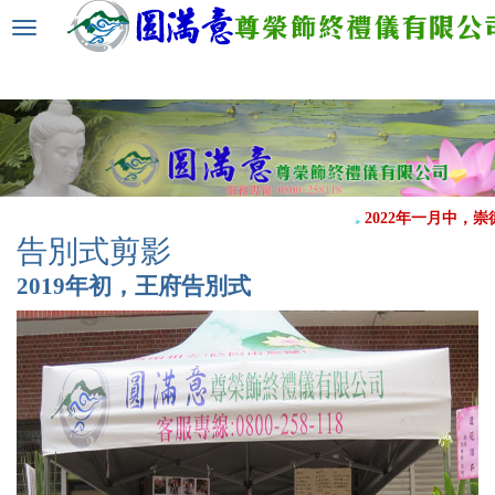
選
單
切
換
2022年一月中，崇
告別式剪影
2019年初，王府告別式