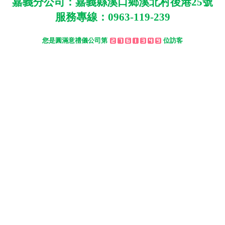
嘉義分公司：嘉義縣溪口鄉溪北村後港
25
號
服務專線：
0963-119-239
您是圓滿意禮儀公司第
位訪客