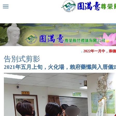
選
單
切
換
2022年一月中，崇德
告別式剪影
2021年五月上旬，火化場，賴府藥懺與入厝儀