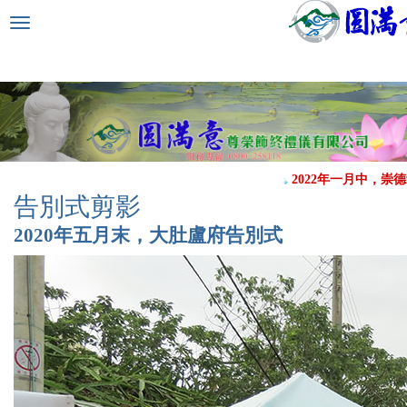
選
單
切
換
2022年一月中，崇德館
告別式剪影
2020年五月末，大肚盧府告別式