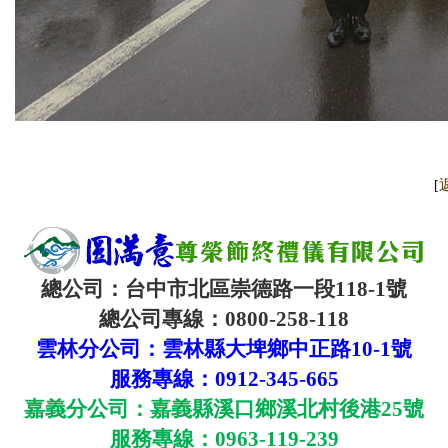
[
總公司：台中市北區崇德路一段
118-1
號
總公司專線：
0800-258-118
雲林分公司：雲林縣大埤鄉中正路
10-1
號
服務專線：
0912-345-665
嘉義分公司：嘉義縣溪口鄉溪北村後港
25
號
服務專線：
0963-119-239