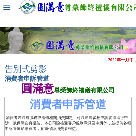
選
單
切
換
2022年一月
告別式剪影
消費者申訴管道
圓滿意
尊榮飾終禮儀有限公司
消費者申訴管道
消費者若遇有服務或禮儀相關消費問題，可以透過多種申訴管道進行申
訴，以保障自身權益。本公司除接受客戶服務意見及申訴外，並提供各種
申訴管道給消費者，多重保障消費者權益。